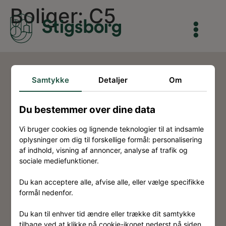
Boliger: C5
Samtykke
Detaljer
Om
Du bestemmer over dine data
Kontakt
Vi bruger cookies og lignende teknologier til at indsamle
Om Stigsborg
oplysninger om dig til forskellige formål: personalisering
af indhold, visning af annoncer, analyse af trafik og
Eksterne links
sociale mediefunktioner.
Ansvarsfraskrivelse
Du kan acceptere alle, afvise alle, eller vælge specifikke
formål nedenfor.
Privatlivspolitik
Cookiepolitik
Du kan til enhver tid ændre eller trække dit samtykke
tilbage ved at klikke på cookie-ikonet nederst på siden.