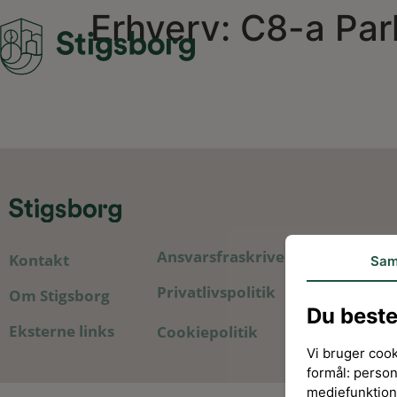
Erhverv: C8-a Par
Ansvarsfraskrivelse
Kontakt
Sam
Privatlivspolitik
Om Stigsborg
Du best
Eksterne links
Cookiepolitik
Vi bruger cook
formål: person
mediefunktion