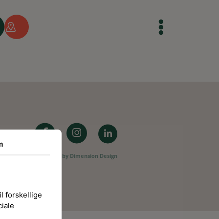
m
Website by
Dimension Design
l forskellige
ciale