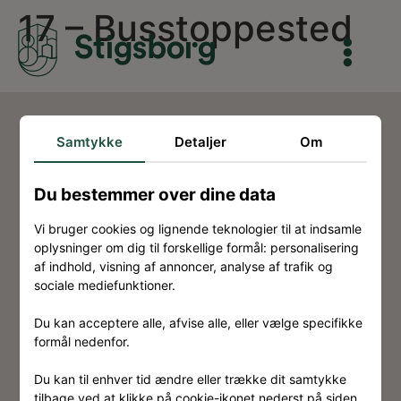
17 – Busstoppested
Samtykke
Detaljer
Om
Du bestemmer over dine data
Kontakt
Vi bruger cookies og lignende teknologier til at indsamle
Om Stigsborg
oplysninger om dig til forskellige formål: personalisering
af indhold, visning af annoncer, analyse af trafik og
Eksterne links
sociale mediefunktioner.
Ansvarsfraskrivelse
Du kan acceptere alle, afvise alle, eller vælge specifikke
formål nedenfor.
Privatlivspolitik
Cookiepolitik
Du kan til enhver tid ændre eller trække dit samtykke
tilbage ved at klikke på cookie-ikonet nederst på siden.