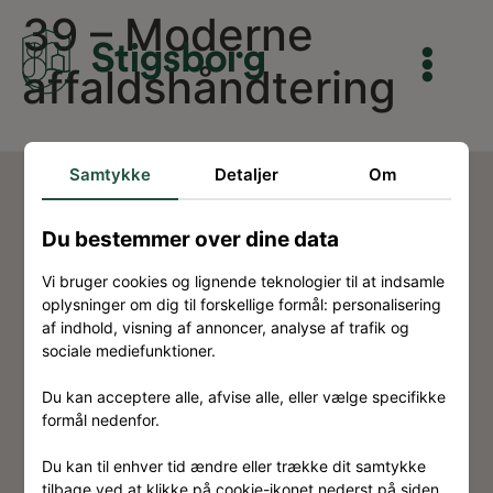
39 – Moderne
affaldshåndtering
Samtykke
Detaljer
Om
Du bestemmer over dine data
Vi bruger cookies og lignende teknologier til at indsamle
Kontakt
oplysninger om dig til forskellige formål: personalisering
af indhold, visning af annoncer, analyse af trafik og
Om Stigsborg
sociale mediefunktioner.
Eksterne links
Du kan acceptere alle, afvise alle, eller vælge specifikke
Ansvarsfraskrivelse
formål nedenfor.
Privatlivspolitik
Du kan til enhver tid ændre eller trække dit samtykke
tilbage ved at klikke på cookie-ikonet nederst på siden.