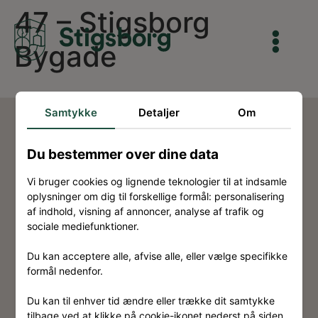
47 – Stigsborg
Bygade
Samtykke
Detaljer
Om
Du bestemmer over dine data
Vi bruger cookies og lignende teknologier til at indsamle
Kontakt
oplysninger om dig til forskellige formål: personalisering
af indhold, visning af annoncer, analyse af trafik og
Om Stigsborg
sociale mediefunktioner.
Eksterne links
Du kan acceptere alle, afvise alle, eller vælge specifikke
Ansvarsfraskrivelse
formål nedenfor.
Privatlivspolitik
Du kan til enhver tid ændre eller trække dit samtykke
tilbage ved at klikke på cookie-ikonet nederst på siden.