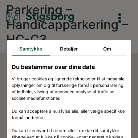
Parkering –
Handicapparkering –
HC-C3
Samtykke
Detaljer
Om
Du bestemmer over dine data
Vi bruger cookies og lignende teknologier til at indsamle
oplysninger om dig til forskellige formål: personalisering
af indhold, visning af annoncer, analyse af trafik og
Kontakt
sociale mediefunktioner.
Om Stigsborg
Du kan acceptere alle, afvise alle, eller vælge specifikke
Eksterne links
formål nedenfor.
Ansvarsfraskrivelse
Du kan til enhver tid ændre eller trække dit samtykke
tilbage ved at klikke på cookie-ikonet nederst på siden.