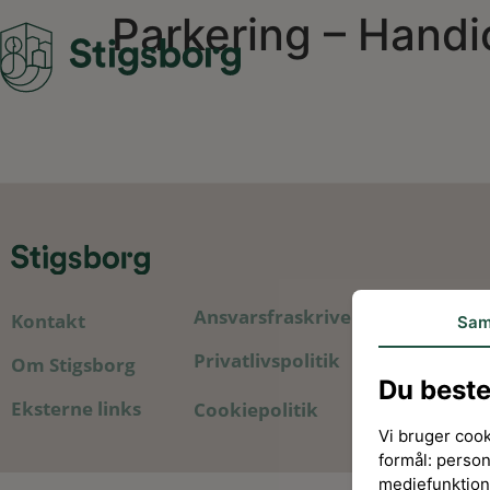
Parkering – Hand
Ansvarsfraskrivelse
Kontakt
Sam
Privatlivspolitik
Om Stigsborg
Du best
Eksterne links
Cookiepolitik
Vi bruger cook
formål: person
mediefunktion