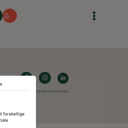
m
Website by
Dimension Design
l forskellige
ciale