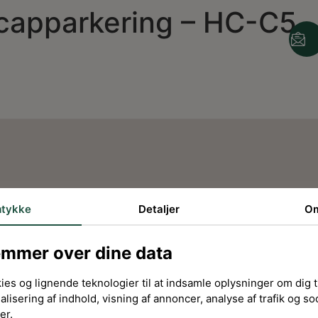
icapparkering – HC-C5
tykke
Detaljer
O
emmer over dine data
ies og lignende teknologier til at indsamle oplysninger om dig ti
alisering af indhold, visning af annoncer, analyse af trafik og so
er.