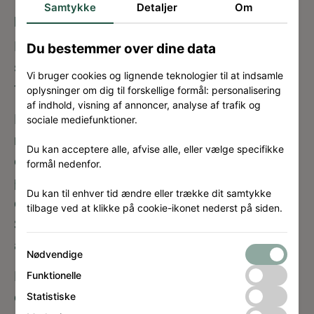
Samtykke
Detaljer
Om
Bedømmelsesudvalg nedsat
Der er nedsat et bedømmelsesudvalg, som
Du bestemmer over dine data
skal vurdere tilbudsmaterialet fra de
Vi bruger cookies og lignende teknologier til at indsamle
forskellige konsortier.
oplysninger om dig til forskellige formål: personalisering
af indhold, visning af annoncer, analyse af trafik og
Bedømmelsesudvalget er sammensat af
sociale mediefunktioner.
repræsentanter fra Styregruppen for Børne-
Du kan acceptere alle, afvise alle, eller vælge specifikke
og Ungeuniverset, repræsentanter fra de
formål nedenfor.
politiske udvalg, skole- og
Du kan til enhver tid ændre eller trække dit samtykke
dagtilbudsbestyrelsen, ledelse af
tilbage ved at klikke på cookie-ikonet nederst på siden.
Skansevejens skole og dagtilbud, samt
ansatte fra skolen og dagtilbuddet.
Nødvendige
Bedømmelse og forhandling vil ske i foråret
Funktionelle
og kontrakten med totalentreprenøren
Statistiske