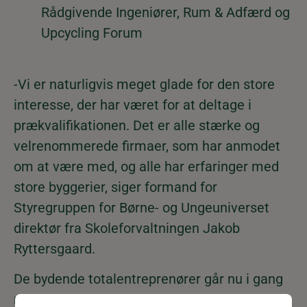
Rådgivende Ingeniører, Rum & Adfærd og
Upcycling Forum
-Vi er naturligvis meget glade for den store
interesse, der har været for at deltage i
prækvalifikationen. Det er alle stærke og
velrenommerede firmaer, som har anmodet
om at være med, og alle har erfaringer med
store byggerier, siger formand for
Styregruppen for Børne- og Ungeuniverset
direktør fra Skoleforvaltningen Jakob
Ryttersgaard.
De bydende totalentreprenører går nu i gang
med at udarbejde tilbud.