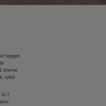
 er bygget
de
å stierne
å, cykle
til 7.
aktiv