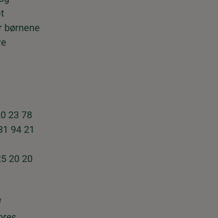
t
r børnene
ve
20 23 78
 31 94 21
25 20 20
l
ores