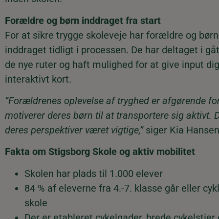
Forældre og børn inddraget fra start
For at sikre trygge skoleveje har forældre og bør
inddraget tidligt i processen. De har deltaget i gå
de nye ruter og haft mulighed for at give input digi
interaktivt kort.
”Forældrenes oplevelse af tryghed er afgørende fo
motiverer deres børn til at transportere sig aktivt. 
deres perspektiver været vigtige,”
siger Kia Hansen
Fakta om Stigsborg Skole og aktiv mobilitet
Skolen har plads til 1.000 elever
84 % af eleverne fra 4.-7. klasse går eller cykl
skole
Der er etableret cykelgader, brede cykelstier