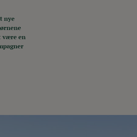
et nye
 børnene
et være en
ampagner