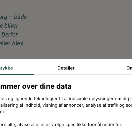
sborg – både
e bliver
. Derfor
ller Alex
tykke
Detaljer
O
Sammen”
ændighed
emmer over dine data
ies og lignende teknologier til at indsamle oplysninger om dig ti
udtryk, og
alisering af indhold, visning af annoncer, analyse af trafik og so
er.
budt på
re alle, afvise alle, eller vælge specifikke formål nedenfor.
ræmier for