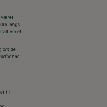
n været
ture langs
talt via et
r, om de
Derfor har
.
er til
 og