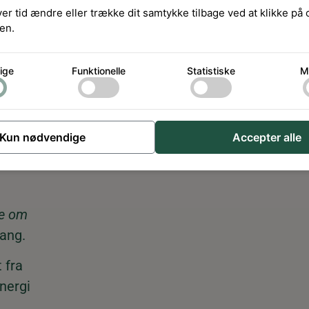
ver tid ændre eller trække dit samtykke tilbage ved at klikke på
en.
vde helt
ampagne,
ige
Funktionelle
Statistiske
M
rigtige
Kun nødvendige
Accepter alle
e
re om
gang.
 fra
nergi