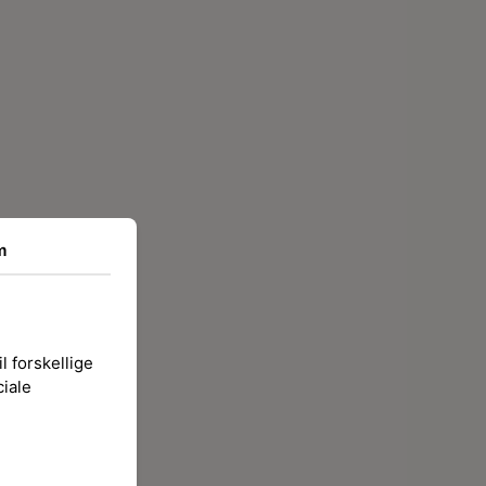
m
l forskellige
ciale