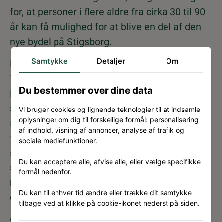
for, at personer i flere aldre fra cirka 30 til 90
år kan få mulighed for at blive en del af den
nye bydel på Stigsborg.
Samtykke
Detaljer
Om
Projektet består aktuelt af et plejecenter med
75 boliger, som skal erstatte Plejehjemmet
Du bestemmer over dine data
Elmely i Nørresundby, og dertilhørende
serviceareal og 56 familieboliger i varierende
Vi bruger cookies og lignende teknologier til at indsamle
oplysninger om dig til forskellige formål: personalisering
størrelser. I Generationernes Karré er der
af indhold, visning af annoncer, analyse af trafik og
fokus på, at den enkelte bolig er en del af et
sociale mediefunktioner.
større fællesskab både i forhold til bydelen
Du kan acceptere alle, afvise alle, eller vælge specifikke
som helhed, men også inden for karréens
formål nedenfor.
rammer, som blandt andet indeholder fælles
Du kan til enhver tid ændre eller trække dit samtykke
gårdrum og fællesrum.
tilbage ved at klikke på cookie-ikonet nederst på siden.
Generationernes Karré opføres på byggefelt