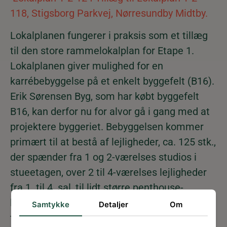
118, Stigsborg Parkvej, Nørresundby Midtby.
Lokalplanen fungerer i praksis som et tillæg
til den store rammelokalplan for Etape 1.
Lokalplanen giver mulighed for en
karrébebyggelse på et enkelt byggefelt (B16).
Erik Sørensen Byg, som har købt byggefelt
B16, kan derfor nu for alvor gå i gang med at
projektere byggeriet. Bebyggelsen kommer
primært til at bestå af lejligheder, ca. 125 stk.,
der spænder fra 1 og 2-værelses studios i
stueetagen, over 2 til 4-værelses lejligheder
fra 1. til 4. sal, til lidt større penthouse-
lejligheder på 5. salen med private
Samtykke
Detaljer
Om
tagterrasser.