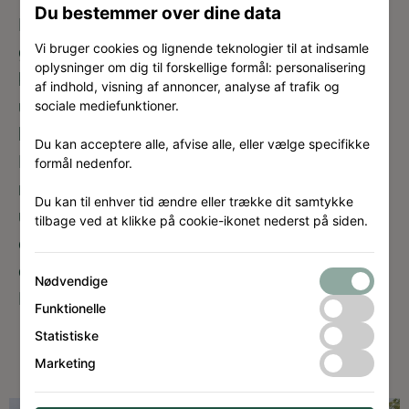
Du bestemmer over dine data
Lejlighederne får adgang til et centralt
Vi bruger cookies og lignende teknologier til at indsamle
gårdrum og fælles tagterrasser for alle
oplysninger om dig til forskellige formål: personalisering
beboerne, hvoraf den ene tagterrasse bliver
af indhold, visning af annoncer, analyse af trafik og
udstyret med orangeri. I det syd-østlige
sociale mediefunktioner.
hjørne, ved den kommende Henning Jensens
Du kan acceptere alle, afvise alle, eller vælge specifikke
Plads, opføres kontorer i stueetagen. På sigt,
formål nedenfor.
når bydelen er lidt længere fremme i sin
Du kan til enhver tid ændre eller trække dit samtykke
udvikling, er det tanken, at lejemålet kan
tilbage ved at klikke på cookie-ikonet nederst på siden.
omdannes til publikumsorienterede formål fx
cafe med udeservering på Henning Jensens
Nødvendige
Plads.
Funktionelle
Statistiske
Marketing