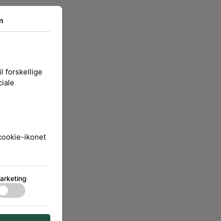
m
l forskellige
ciale
 cookie-ikonet
arketing