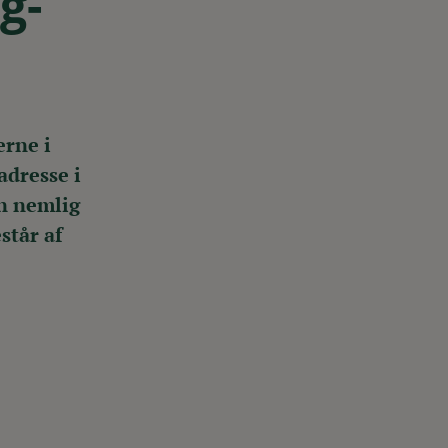
g-
erne i
adresse i
en nemlig
står af