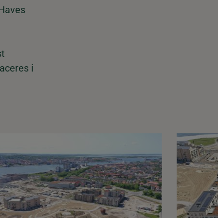
 Haves
st
aceres i