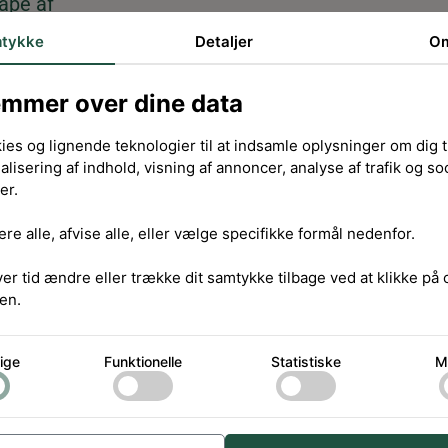
ape af
n endnu
tykke
Detaljer
O
emmer over dine data
 Have, har
il
ies og lignende teknologier til at indsamle oplysninger om dig ti
 Anden
alisering af indhold, visning af annoncer, analyse af trafik og so
er.
 størrelse
ratmeter.
re alle, afvise alle, eller vælge specifikke formål nedenfor.
, at
ver tid ændre eller trække dit samtykke tilbage ved at klikke på
en.
re års
rt huser
ige
Funktionelle
Statistiske
M
r bredt og