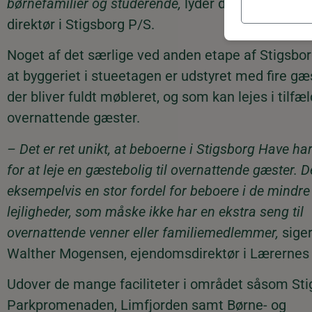
børnefamilier og studerende,
lyder det fra Anton 
direktør i Stigsborg P/S.
Noget af det særlige ved anden etape af Stigsbor
at byggeriet i stueetagen er udstyret med fire gæ
der bliver fuldt møbleret, og som kan lejes i tilfæl
overnattende gæster.
– Det er ret unikt, at beboerne i Stigsborg Have h
for at leje en gæstebolig til overnattende gæster. D
eksempelvis en stor fordel for beboere i de mindre
lejligheder, som måske ikke har en ekstra seng til
overnattende venner eller familiemedlemmer,
sige
Walther Mogensen, ejendomsdirektør i Lærernes
Udover de mange faciliteter i området såsom Sti
Parkpromenaden, Limfjorden samt Børne- og