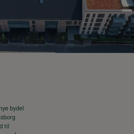
 nye bydel
gsborg
 til