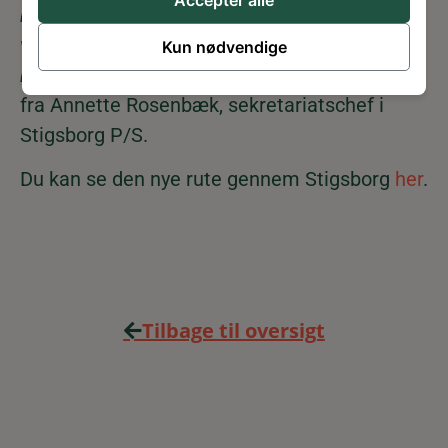
Accepter alle
bussen eller låne en delebil. På den måde kan
vi mindske trængslen på vejene og samtidig
Kun nødvendige
bidrage til et godt og sundt bymiljø,
lyder det
fra Annette Rosenbæk, sekretariatschef i
Stigsborg P/S.
Du kan se den nye rute gennem Stigsborg
her
.
Tilbage til oversigt