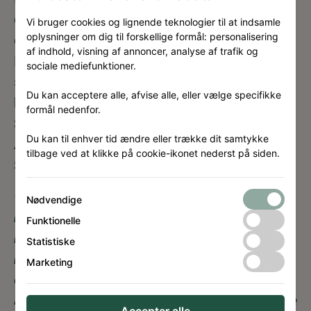
den 11. august, og busstoppestedet får en
Vi bruger cookies og lignende teknologier til at indsamle
oplysninger om dig til forskellige formål: personalisering
central placering på Limfjordsvej lige ved
af indhold, visning af annoncer, analyse af trafik og
Mobilitetshuset og tæt på det kommende
sociale mediefunktioner.
skole- og bydelshus Huset Stigsborg. Den nye
Du kan acceptere alle, afvise alle, eller vælge specifikke
buslinje kommer blandt andet til at forbinde
formål nedenfor.
Stigsborg direkte med Nørresundby Midtby,
Du kan til enhver tid ændre eller trække dit samtykke
Aalborg Midtby, Aalborg Busterminal og
tilbage ved at klikke på cookie-ikonet nederst på siden.
Sygehus Syd.
–
Vi er glade for, at der nu etableres en
Nødvendige
busrute, der kører gennem Stigsborg, så det
Funktionelle
bliver lettere at transportere sig til og fra
Statistiske
bydelen. En af vores ambitioner på Stigsborg
Marketing
er at mindske behovet for at have egen bil ved
at gøre det enkelt og attraktivt at cykle, gå, tage