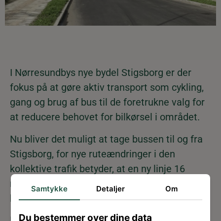
I Nørresundbys nye bydel Stigsborg er der
fokus på at gøre aktiv transport som cykling,
gang og brug af bus til de foretrukne valg for
at reducere behovet for bilkørsel i området.
Nu bliver det muligt at tage bussen til og fra
Stigsborg, for nye ruteændringer i den
kollektive trafik betyder, at en ny linje 16
mellem Løvenborgparken og City Syd
Samtykke
Detaljer
Om
kommer til at gå gennem Stigsborg.
Du bestemmer over dine data
De nye ruteændringer træder i kraft søndag