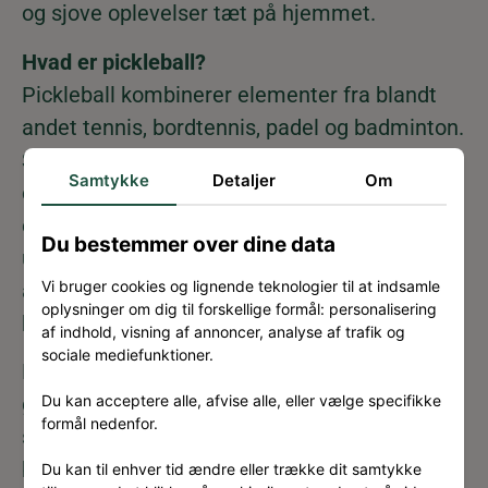
og sjove oplevelser tæt på hjemmet.
Hvad er pickleball?
Pickleball kombinerer elementer fra blandt
andet tennis, bordtennis, padel og badminton.
Spillet foregår på en bane, der er lidt mindre
Samtykke
Detaljer
Om
end en badmintonbane, med et fladt bat og
en let, hullet bold. Det giver et hurtigt og
Du bestemmer over dine data
underholdende spil, som er nemt at gå til i
Vi bruger cookies og lignende teknologier til at indsamle
alle aldre – uanset om du er nybegynder eller
oplysninger om dig til forskellige formål: personalisering
har erfaring med ketsjersport.
af indhold, visning af annoncer, analyse af trafik og
sociale mediefunktioner.
Det er derfor en oplagt sportsgren, hvis du
Du kan acceptere alle, afvise alle, eller vælge specifikke
gerne vil prøve noget nyt, som både er sjovt,
formål nedenfor.
socialt og giver sved på panden. Pickleball er
både for dig, der gerne vil have en intensiv
Du kan til enhver tid ændre eller trække dit samtykke