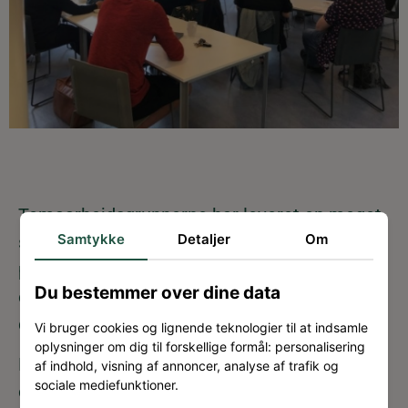
Temaarbejdsgrupperne har leveret en meget
Samtykke
Detaljer
Om
stor indsats – selvom det senest har været
på videomøde under corona, samtidig med de
Du bestemmer over dine data
også har arbejdet med genåbning af både
daginstitution og skole.
Vi bruger cookies og lignende teknologier til at indsamle
oplysninger om dig til forskellige formål: personalisering
Rådgiverne præsenterede diagrammer for
af indhold, visning af annoncer, analyse af trafik og
sociale mediefunktioner.
opbygningen af Børne- og Ungeuniverset, og