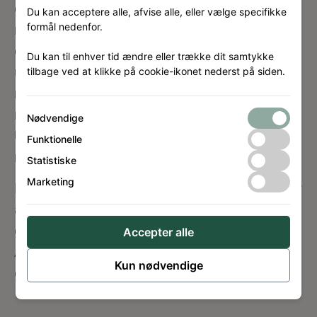
de forklarede, at de pædagogiske miljøer og
Du kan acceptere alle, afvise alle, eller vælge specifikke
formål nedenfor.
rum består af fælleshus, 4 afdelinger –
daginstitution, indskoling, mel­lemtrin og
Du kan til enhver tid ændre eller trække dit samtykke
udskoling 12 aldersbaserede læringsmiljøer
tilbage ved at klikke på cookie-ikonet nederst på siden.
med værkste­der og laboratorier, og
naturligvis uderum, da Børne- og
Nødvendige
Ungeuniverset får Stigsparken som
Funktionelle
nærmeste nabo.
Statistiske
Marketing
Rådgiverne kunne også fortælle, at de lige har
afleveret byggeprogram, og det netop nu
gennemgår en granskningsproces internt i
Accepter alle
Aalborg kommunen med henblik på endelig
Kun nødvendige
godkendelse i september.