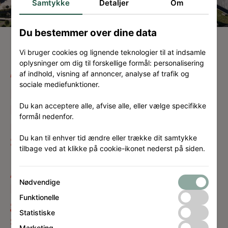
Samtykke
Detaljer
Om
Du bestemmer over dine data
Vi bruger cookies og lignende teknologier til at indsamle
oplysninger om dig til forskellige formål: personalisering
af indhold, visning af annoncer, analyse af trafik og
”Forbindelsen med Stigsborgs
sociale mediefunktioner.
bygade og til den nye bro
Du kan acceptere alle, afvise alle, eller vælge specifikke
kommer til at betyde enorm
formål nedenfor.
meget – både for bydelen
Stigsborg og for hele
Du kan til enhver tid ændre eller trække dit samtykke
tilbage ved at klikke på cookie-ikonet nederst på siden.
Nørresundby, men også for
Aalborg, som kan komme og
Nødvendige
besøge Stigsparken. Man kan jo
Funktionelle
gå eller cykle over broen, bevæge
Statistiske
sig langs den nye promenade,
Marketing